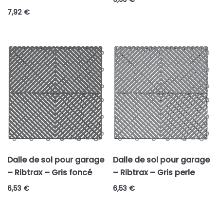
Rose
7,92
€
Rouge
Vert
Violet
Modèles
Angle de finiton
Autres
Diamond Home
Diamondtrax
Rampe de finition
Ribtrax
Dalle de sol pour garage
Dalle de sol pour garage
Smoothtrax
– Ribtrax – Gris foncé
– Ribtrax – Gris perle
Vinyltrax
6,53
€
6,53
€