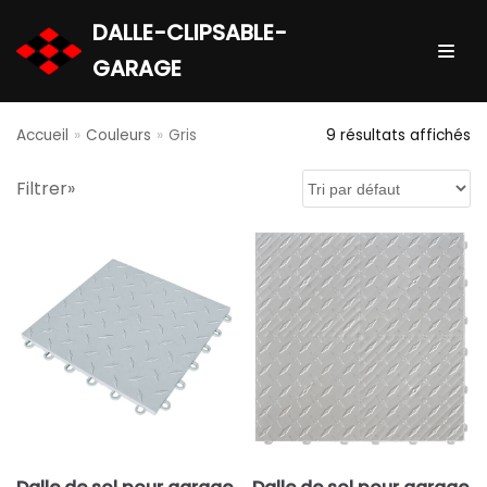
DALLE-CLIPSABLE-
Aller
GARAGE
au
contenu
Accueil
»
Couleurs
»
Gris
9 résultats affichés
Panier
Filtrer»
Votre panier est vide.
RE
CH
ER
CH
Filtrer par tarif
E
Prix :
0 €
—
10 €
FILTRER