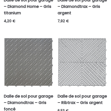
Dalle de sol pour garage
Dalle de sol pour garage
– Diamond Home – Gris
– Diamondtrax – Gris
Catégories de produits
titanium
argent
Couleurs
4,20
€
7,92
€
Blanc
Bleu
Carbone
Chêne
Gris
Ivoire
Jaune
Marron
Mocha
Dalle de sol pour garage
Dalle de sol pour garage
Noir
– Diamondtrax – Gris
– Ribtrax – Gris argent
Orange
foncé
6,53
€