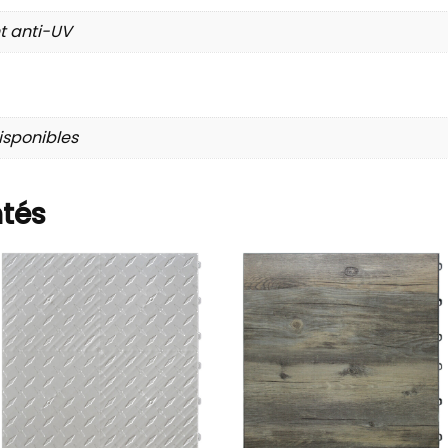
t anti-UV
disponibles
ntés