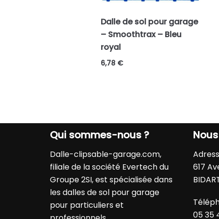
Dalle de sol pour garage
– Smoothtrax – Bleu
royal
6,78
€
Qui sommes-nous ?
Nous
Dalle-clipsable-garage.com
,
Adress
filiale de la société Evertech du
617 Av
Groupe 2SI, est spécialisée dans
BIDAR
les dalles de sol pour garage
Téléph
pour particuliers et
05 35 
professionnels.