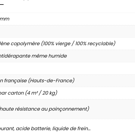
0 mm
lène copolymère (100% vierge / 100% recyclable)
antidérapante même humide
on française (Hauts-de-France)
par carton (4 m² / 20 kg)
 (haute résistance au poinçonnement)
burant, acide batterie, liquide de frein…