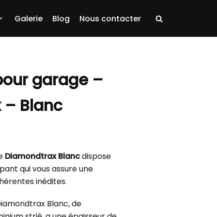
Galerie
Blog
Nous contacter
 pour garage –
 – Blanc
ge
Diamondtrax Blanc
dispose
pant qui vous assure une
hérentes inédites.
 Diamondtrax Blanc, de
minium strié, a une épaisseur de