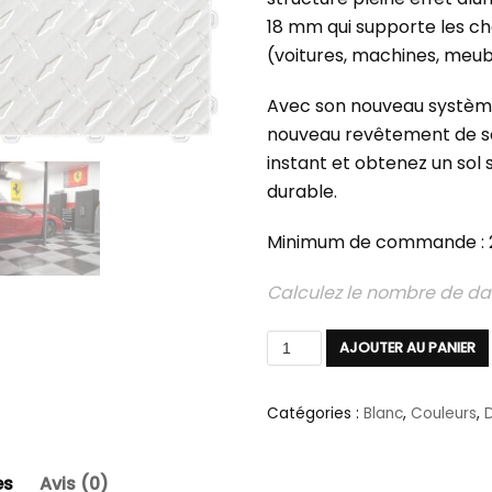
18 mm qui supporte les ch
(voitures, machines, meubl
Avec son nouveau système 
nouveau revêtement de so
instant et obtenez un sol s
durable.
Minimum de commande : 25
Calculez le nombre de dal
AJOUTER AU PANIER
Catégories :
Blanc
,
Couleurs
,
es
Avis (0)