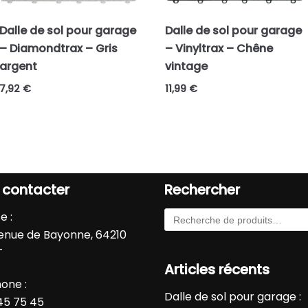
Dalle de sol pour garage
Dalle de sol pour garage
– Diamondtrax – Gris
– Vinyltrax – Chêne
argent
vintage
7,92
€
11,99
€
 contacter
Rechercher
e :
enue de Bayonne, 64210
T
Articles récents
one :
Dalle de sol pour garage :
45 75 45